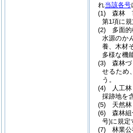
れ
当該各号
(1)
森林 
第1項に
(2)
多面的
水源のか
養、木材
多様な機
(3)
森林づ
せるため
う。
(4)
人工林
採跡地を含
(5)
天然林
(6)
森林組
号)
に規定
(7)
林業公