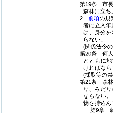
第19条
市
森林に立ち
2
前項
の規
者に立入年
は、身分を
らない。
(関係法令の
第20条
何
とともに地
ければなら
(採取等の禁
第21条
森
り、みだり
ならない。
物を持込ん
第9章