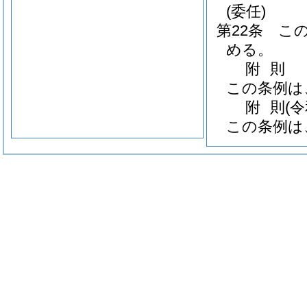
(委任)
第22条
こ
める。
附
則
この条例は
附
則
(
この条例は