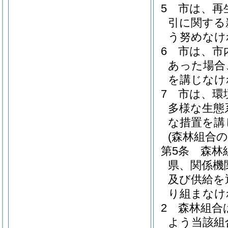
5
市は、再
引に関する
う努めなけ
6
市は、市
あった場合
を講じなけ
7
市は、環
多様な生態
な措置を講
(森林組合
第5条
森林
県、関係機
及び供給を
り組まなけ
2
森林組合
よう当該組