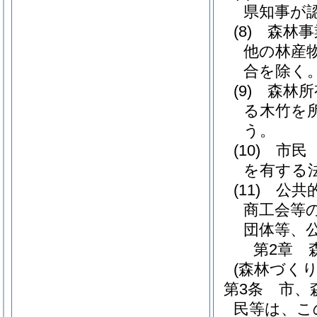
県知事が
(8)
森林事
他の林産
合を除く。
(9)
森林所
る木竹を
う。
(10)
市民
を有する
(11)
公共
商工会等
団体等、
第2章
(森林づく
第3条
市、
民等は、こ