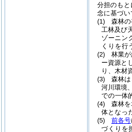
分担のもと
念に基づい
(1)
森林の
工林及び
ゾーニン
くりを行
(2)
林業が
ー資源と
り、木材
(3)
森林は
河川環境
での一体
(4)
森林を
体となっ
(5)
前各号
づくりを