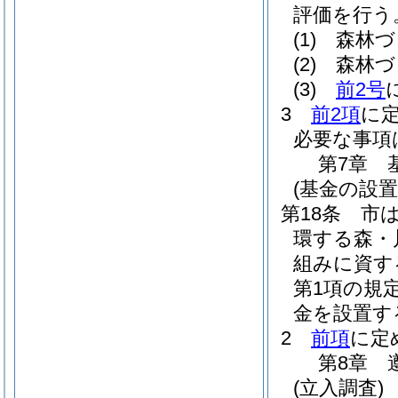
評価を行う
(1)
森林づ
(2)
森林づ
(3)
前2号
3
前2項
に
必要な事項
第7章
(基金の設置
第18条
市
環する森・
組みに資す
第1項の規
金を設置す
2
前項
に定
第8章
(立入調査)