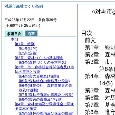
対馬市森林づくり条例
○対馬市
も
平成23年12月22日 条例第39号
(令和6年6月25日施行)
目次
条項目次
沿革
前文
本則
第1章
総則
第1章
総
第1条
(目的)
第2条
(定義)
第2章
森
第2章
森林づくりの基本理念
第3章
市
第3条
(森林づくりの基本理念)
第3章
市、森林組合等関係者及び市
第8条
民の責務と役割
第4章
森
第4条
(市の責務及び役割)
第5条
(森林組合の責務及び役割)
14条)
第6条
(林業公社、森林事業者の責
第5章
森
務及び役割)
第7条
(森林所有者の責務及び役割)
第6章
対
第8条
(市民の責務及び役割)
第7章
基
第4章
森林整備及び環境保全に関す
る基本的施策
第8章
遵
第9条
(森林の整備及び保全の推進)