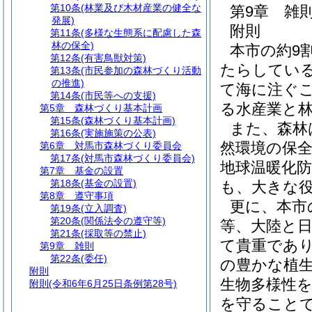
第10条
(林業及び木材産業の健全な
第9章
雑
発展)
附則
第11条
(多様な生態系に配慮した森
林の保全)
本市の約9
第12条
(有害鳥獣対策)
たらしてい
第13条
(市民参加の森林づくり活動
の推進)
て海に注ぐ
第14条
(市民等への支援)
る水産業と
第5章
森林づくり基本計画
第15条
(森林づくり基本計画)
また、森林
第16条
(実施施策の公表)
然環境の保
第6章
対馬市森林づくり委員会
第17条
(対馬市森林づくり委員会)
地球温暖化
第7章
基金の設置
第18条
(基金の設置)
も、大きな
第8章
遵守事項
更に、本市
第19条
(立入調査)
第20条
(関係法令の遵守等)
等、大陸と
第21条
(採取等の禁止)
て貴重であ
第9章
雑則
第22条
(委任)
の豊かな植
附則
生物多様性
附則
(令和6年6月25日条例第28号)
を守ること