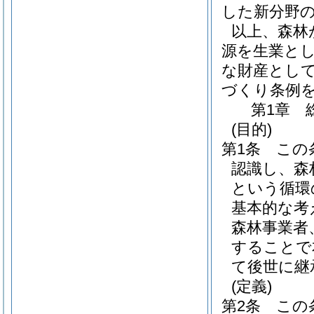
した新分野
以上、森林
源を生業と
な財産とし
づくり条例
第1章
(目的)
第1条
この
認識し、森
という循環
基本的な考
森林事業者
することで
て後世に継
(定義)
第2条
この