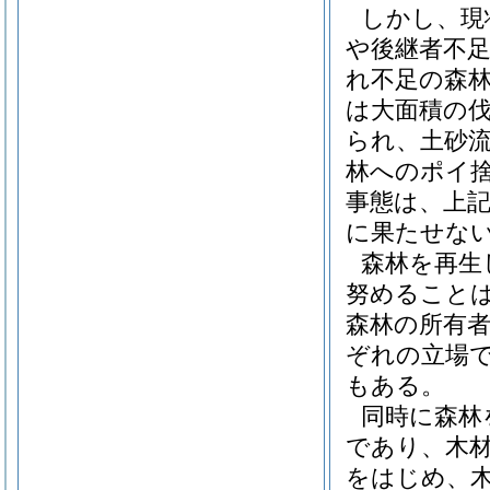
しかし、現
や後継者不
れ不足の森
は大面積の
られ、土砂
林へのポイ
事態は、上
に果たせな
森林を再生
努めること
森林の所有
ぞれの立場
もある。
同時に森林
であり、木
をはじめ、