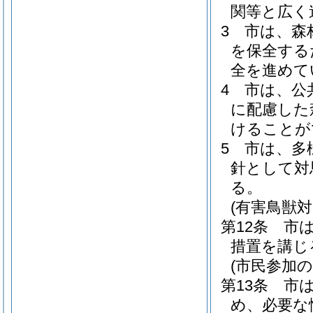
関等と広く
3
市は、森
を保全する
全を進めて
4
市は、公
に配慮した
けることが
5
市は、多
針として対
る。
(有害鳥獣対
第12条
市
措置を講じ
(市民参加
第13条
市
め、必要な