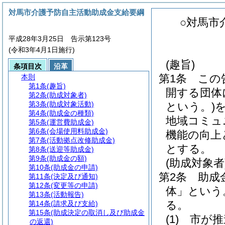
対馬市介護予防自主活動助成金支給要綱
○対馬市
平成28年3月25日 告示第123号
(令和3年4月1日施行)
(趣旨)
条項目次
沿革
第1条
この
本則
第1条
(趣旨)
開する団体
第2条
(助成対象者)
第3条
(助成対象活動)
という。)
第4条
(助成金の種類)
地域コミュ
第5条
(運営費助成金)
第6条
(会場使用料助成金)
機能の向上
第7条
(活動拠点改修助成金)
とする。
第8条
(送迎等助成金)
第9条
(助成金の額)
(助成対象者
第10条
(助成金の申請)
第2条
助成
第11条
(決定及び通知)
第12条
(変更等の申請)
体」という
第13条
(活動報告)
る。
第14条
(請求及び支給)
第15条
(助成決定の取消し及び助成金
(1)
市が推
の返還)