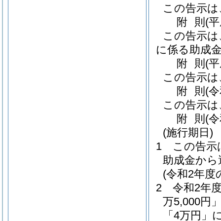
この告示は
附
則
(
この告示は
に係る助成
附
則
(
この告示は
附
則
(
この告示は
附
則
(
(施行期日)
1
この告示
助成金から
(令和2年度
2
令和2年
万5,000
「4万円」