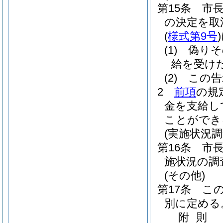
第15条
市
の決定を取
(
様式第9号
)
(1)
偽りそ
給を受け
(2)
この告
2
前項
の規
金を支給し
ことができ
(実施状況調
第16条
市
施状況の調
(その他)
第17条
こ
別に定める
附
則