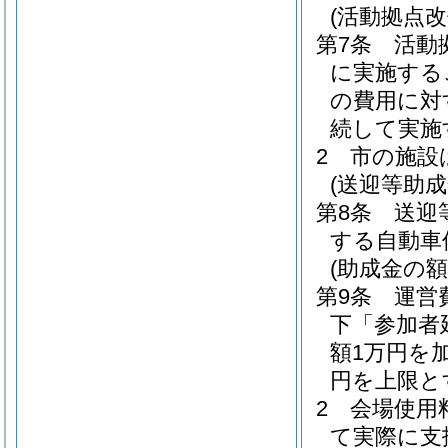
(活動拠点改
第7条
活動
に実施する
の費用に対
続して実施
2
市の施設
(送迎等助成
第8条
送迎
する自動車
(助成金の額
第9条
運営
下「参加者
額1万円を
円を上限と
2
会場使用
て実際に支