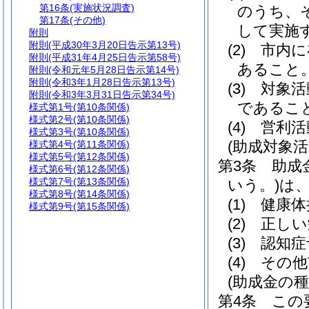
第16条
(実施状況調査)
のうち、
第17条
(その他)
して実施
附則
附則
(平成30年3月20日告示第13号)
(2)
市内に
附則
(平成31年4月25日告示第58号)
あること
附則
(令和元年5月28日告示第14号)
附則
(令和3年1月28日告示第13号)
(3)
対象活
附則
(令和3年3月31日告示第34号)
であるこ
様式第1号
(第10条関係)
様式第2号
(第10条関係)
(4)
営利活
様式第3号
(第10条関係)
(助成対象活
様式第4号
(第11条関係)
様式第5号
(第12条関係)
第3条
助成
様式第6号
(第12条関係)
様式第7号
(第13条関係)
いう。)
は
様式第8号
(第14条関係)
(1)
健康体
様式第9号
(第15条関係)
(2)
正しい
(3)
認知症
(4)
その他
(助成金の種
第4条
この