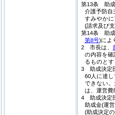
第13条
助
介護予防自
すみやかに
(請求及び支
第14条
助
第8号
)
によ
2
市長は、
の内容を確
るものとす
3
助成決定
60人に達
できない。
は、運営費
4
助成決定
助成金
(運
(助成決定