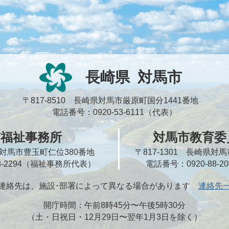
長崎県
対馬市
〒817-8510 長崎県対馬市厳原町国分1441番地
電話番号：0920-53-6111（代表）
市福祉事務所
対馬市教育委
崎県対馬市豊玉町仁位380番地
〒817-1301 長崎県
58-2294（福祉事務所代表）
電話番号：0920-88-
連絡先は、施設･部署によって異なる場合があります
連絡先
開庁時間：午前8時45分〜午後5時30分
（土・日祝日・12月29日〜翌年1月3日を除く）