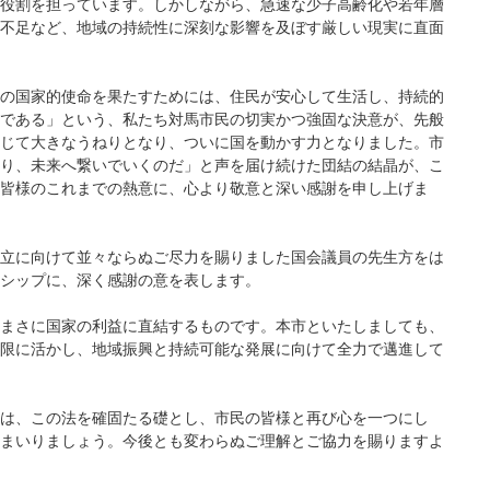
役割を担っています。しかしながら、急速な少子高齢化や若年層
不足など、地域の持続性に深刻な影響を及ぼす厳しい現実に直面
の国家的使命を果たすためには、住民が安心して生活し、持続的
である」という、私たち対馬市民の切実かつ強固な決意が、先般
じて大きなうねりとなり、ついに国を動かす力となりました。市
り、未来へ繋いでいくのだ」と声を届け続けた団結の結晶が、こ
皆様のこれまでの熱意に、心より敬意と深い感謝を申し上げま
立に向けて並々ならぬご尽力を賜りました国会議員の先生方をは
シップに、深く感謝の意を表します。
まさに国家の利益に直結するものです。本市といたしましても、
限に活かし、地域振興と持続可能な発展に向けて全力で邁進して
は、この法を確固たる礎とし、市民の皆様と再び心を一つにし
まいりましょう。今後とも変わらぬご理解とご協力を賜りますよ