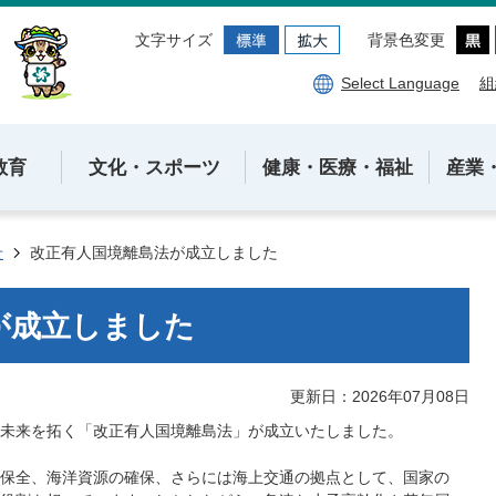
文字サイズ
背景色変更
Select Language
組
教育
文化・スポーツ
健康・医療・福祉
産業
せ
改正有人国境離島法が成立しました
が成立しました
更新日：2026年07月08日
未来を拓く「改正有人国境離島法」が成立いたしました。
保全、海洋資源の確保、さらには海上交通の拠点として、国家の