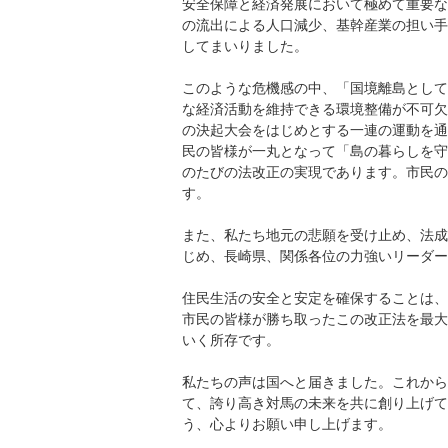
安全保障と経済発展において極めて重要な
の流出による人口減少、基幹産業の担い手
してまいりました。
このような危機感の中、「国境離島として
な経済活動を維持できる環境整備が不可欠
の決起大会をはじめとする一連の運動を通
民の皆様が一丸となって「島の暮らしを守
のたびの法改正の実現であります。市民の
す。
また、私たち地元の悲願を受け止め、法成
じめ、長崎県、関係各位の力強いリーダー
住民生活の安全と安定を確保することは、
市民の皆様が勝ち取ったこの改正法を最大
いく所存です。
私たちの声は国へと届きました。これから
て、誇り高き対馬の未来を共に創り上げて
う、心よりお願い申し上げます。