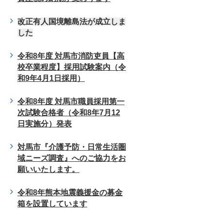
改正有人国境離島法が成立しま
した
令和8年度 対馬市消防吏員【高
校卒業程度】採用試験案内（令
和9年4月1日採用）
令和8年度 対馬市職員採用第一
次試験合格者（令和8年7月12
日実施分）発表
対馬市『介護予防・日常生活圏
域ニーズ調査』へのご協力をお
願いいたします。
令和8年熊本地震義援金の募金
箱を設置しています