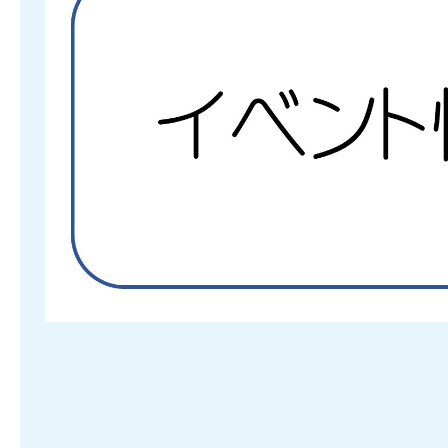
（団体委託型）
目
の
2026年07月27日
ス
対馬市新型インフルエンザ等
ラ
定しました
イ
ド
2026年07月24日
令和8年度 対馬市職員採用第
和8年7月12日実施分）発表
2026年07月23日
環境保全促進助成事業の募集