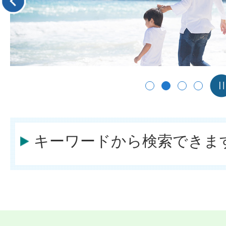
の
7月12日実施分）発表
ス
2026年07月10日09時45分
ラ
令和8年度 対馬市消防吏員【高
イ
案内（令和9年4月1日採用）
ド
2026年07月08日13時00分
改正有人国境離島法が成立しま
キーワードから検索できま
2025年12月25日08時10分
令和8年度から市県民税、固定資
ます