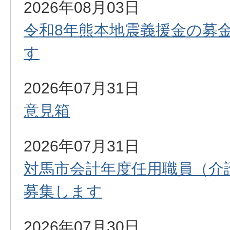
新
2026年08月03日
令和8年熊本地震義援金の募
着
す
情
2026年07月31日
報
意見箱
2026年07月31日
対馬市会計年度任用職員（介
募集します
2026年07月30日