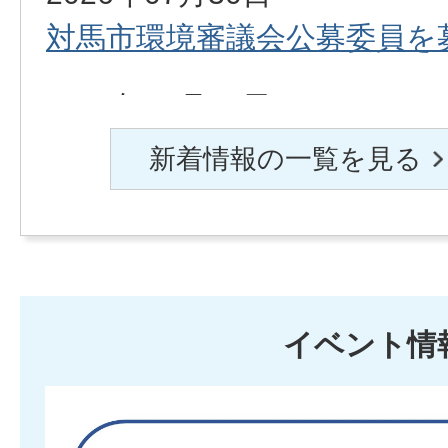
対馬市環境審議会公募委員を
2026年07月29日
対馬サステナブルアイランド
新着情報の一覧を見る
2026年07月27日
対馬市『介護予防・日常生活
へのご協力をお願いいたしま
イベント情
2026年07月27日
1
対馬市島おこし協働隊受入団
枚