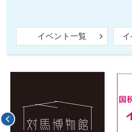
イベント一覧
イ
2
3
枚
枚
目
目
の
の
ス
ス