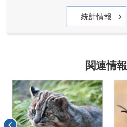
統計情報
関連情
2
3
枚
枚
目
目
の
の