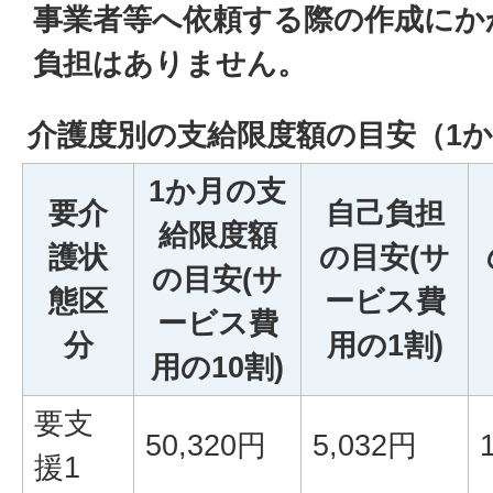
事業者等へ依頼する際の作成にか
負担はありません。
介護度別の支給限度額の目安（1
1か月の支
要介
自己負担
給限度額
護状
の目安(サ
の目安(サ
態区
ービス費
ービス費
分
用の1割)
用の10割)
要支
50,320円
5,032円
援1