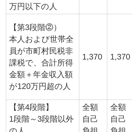
万円以下の人
【第3段階⓶）
本人および世帯全
員が市町村民税非
1,370
1,370
課税で、合計所得
金額＋年金収入額
が120万円超の人
【第4段階】
全額
全額
1段階～3段階以外
自己
自己
の人
負担
負担