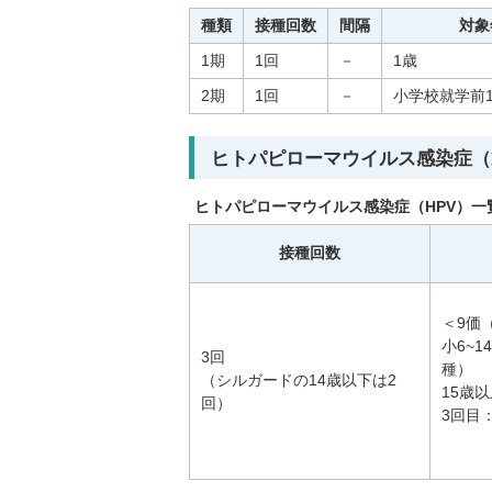
種類
接種回数
間隔
対象
1期
1回
－
1歳
2期
1回
－
小学校就学前
ヒトパピローマウイルス感染症（
ヒトパピローマウイルス感染症（HPV）一
接種回数
＜9価
小6~1
3回
種）
（シルガードの14歳以下は2
15歳
回）
3回目