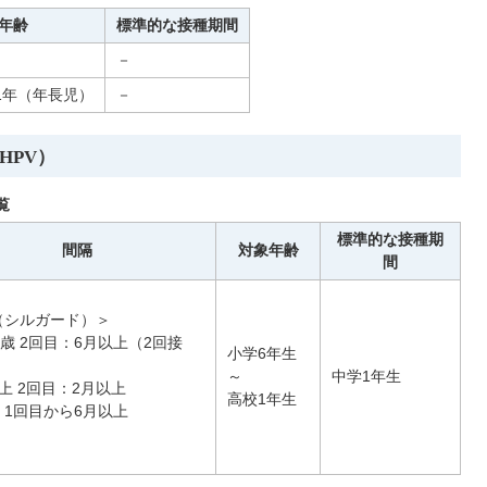
年齢
標準的な接種期間
－
1年（年長児）
－
HPV）
覧
標準的な接種期
間隔
対象年齢
間
（シルガード）＞
4歳 2回目：6月以上（2回接
小学6年生
～
中学1年生
以上 2回目：2月以上
高校1年生
：1回目から6月以上