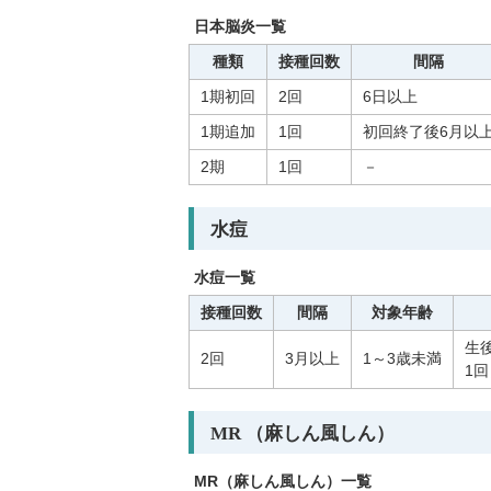
日本脳炎一覧
種類
接種回数
間隔
1期初回
2回
6日以上
1期追加
1回
初回終了後6月以
2期
1回
－
水痘
水痘一覧
接種回数
間隔
対象年齢
生後
2回
3月以上
1～3歳未満
1
MR （麻しん風しん）
MR（麻しん風しん）一覧