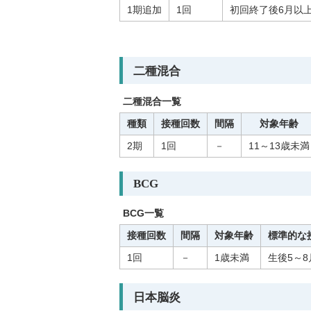
1期追加
1回
初回終了後6月以
二種混合
二種混合一覧
種類
接種回数
間隔
対象年齢
2期
1回
－
11～13歳未満
BCG
BCG一覧
接種回数
間隔
対象年齢
標準的な
1回
－
1歳未満
生後5～
日本脳炎