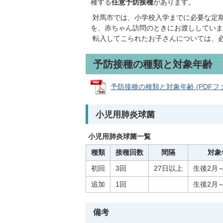
種する
任意予防接種
があります。
対馬市では、小学校入学までに必要な定期
を、赤ちゃん訪問のときにお渡ししていま
転入してこられたお子さんについては、
予防接種の種類と対象年齢
予防接種の種類と対象年齢 (PDFファイル
小児用肺炎球菌
小児用肺炎球菌一覧
種類
接種回数
間隔
対象
初回
3回
27日以上
生後2月
追加
1回
生後2月
備考