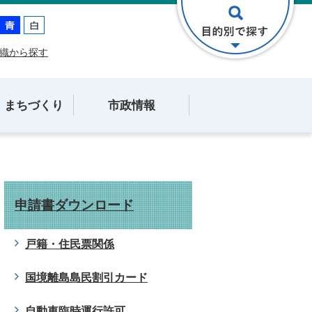
織から探す
・まちづくり
市政情報
申請書ダウンロード
戸籍・住民票関係
国境離島島民割引カード
自動車臨時運行許可