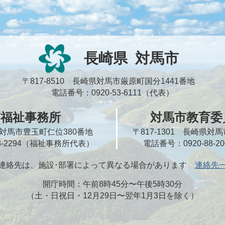
長崎県
対馬市
〒817-8510 長崎県対馬市厳原町国分1441番地
電話番号：0920-53-6111（代表）
市福祉事務所
対馬市教育委
崎県対馬市豊玉町仁位380番地
〒817-1301 長崎県
58-2294（福祉事務所代表）
電話番号：0920-88-
連絡先は、施設･部署によって異なる場合があります
連絡先
開庁時間：午前8時45分〜午後5時30分
（土・日祝日・12月29日〜翌年1月3日を除く）