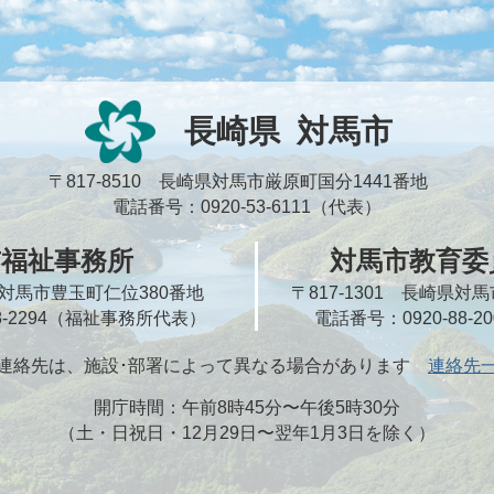
長崎県
対馬市
〒817-8510 長崎県対馬市厳原町国分1441番地
電話番号：0920-53-6111（代表）
市福祉事務所
対馬市教育委
崎県対馬市豊玉町仁位380番地
〒817-1301 長崎県
58-2294（福祉事務所代表）
電話番号：0920-88-
連絡先は、施設･部署によって異なる場合があります
連絡先
開庁時間：午前8時45分〜午後5時30分
（土・日祝日・12月29日〜翌年1月3日を除く）