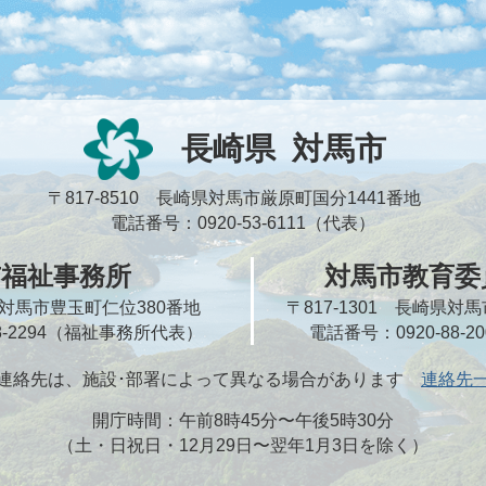
長崎県
対馬市
〒817-8510 長崎県対馬市厳原町国分1441番地
電話番号：0920-53-6111（代表）
市福祉事務所
対馬市教育委
崎県対馬市豊玉町仁位380番地
〒817-1301 長崎県
58-2294（福祉事務所代表）
電話番号：0920-88-
連絡先は、施設･部署によって異なる場合があります
連絡先
開庁時間：午前8時45分〜午後5時30分
（土・日祝日・12月29日〜翌年1月3日を除く）