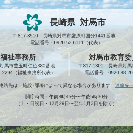
長崎県
対馬市
〒817-8510 長崎県対馬市厳原町国分1441番地
電話番号：0920-53-6111（代表）
市福祉事務所
対馬市教育委
崎県対馬市豊玉町仁位380番地
〒817-1301 長崎県
58-2294（福祉事務所代表）
電話番号：0920-88-
連絡先は、施設･部署によって異なる場合があります
連絡先
開庁時間：午前8時45分〜午後5時30分
（土・日祝日・12月29日〜翌年1月3日を除く）