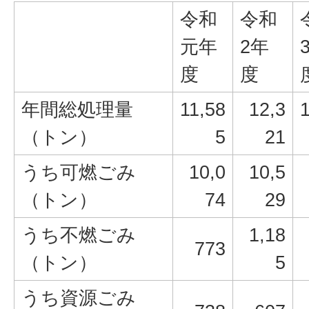
令和
令和
元年
2年
度
度
年間総処理量
11,58
12,3
（トン）
5
21
うち可燃ごみ
10,0
10,5
（トン）
74
29
うち不燃ごみ
1,18
773
（トン）
5
うち資源ごみ