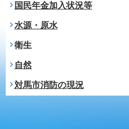
国民年金加入状況等
水源・原水
衛生
自然
対馬市消防の現況