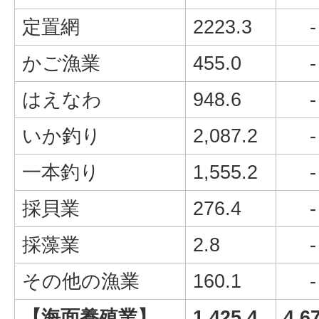
定置網
2223.3
-
かご漁業
455.0
-
はえなわ
948.6
-
いか釣り
2,087.2
-
一本釣り
1,555.2
-
採貝業
276.4
-
採藻業
2.8
-
その他の漁業
160.1
-
【海面養殖業】
1,425.4
4,6