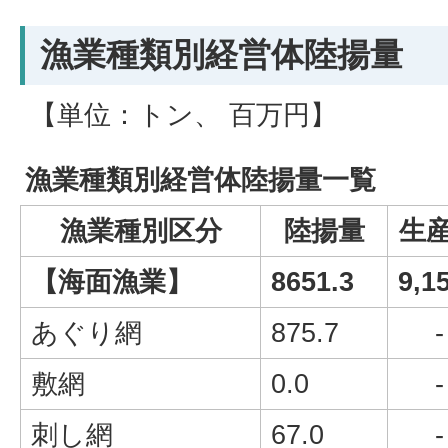
漁業種類別経営体陸揚量
【単位：トン、 百万円】
漁業種類別経営体陸揚量一覧
漁業種別区分
陸揚量
生
【海面漁業】
8651.3
9,1
あぐり網
875.7
-
敷網
0.0
-
刺し網
67.0
-