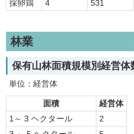
採卵鶏
4
531
林業
保有山林面積規模別経営体
単位：経営体
面積
経営体
1～ 3 ヘクタール
2
3 ～ 5 ヘクタール
5