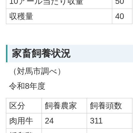
10アール当たり収量
50
収穫量
40
家畜飼養状況
（対馬市調べ）
令和8年度
区分
飼養農家
飼養頭数
肉用牛
24
311