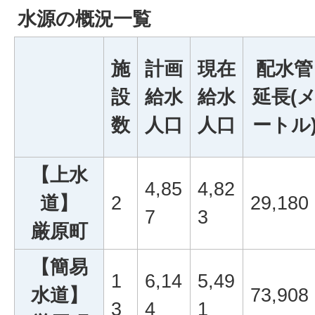
水源の概況一覧
施
計画
現在
配水管
設
給水
給水
延長(
数
人口
人口
ートル
【上水
4,85
4,82
道】
2
29,180
7
3
厳原町
【簡易
1
6,14
5,49
水道】
73,908
3
4
1