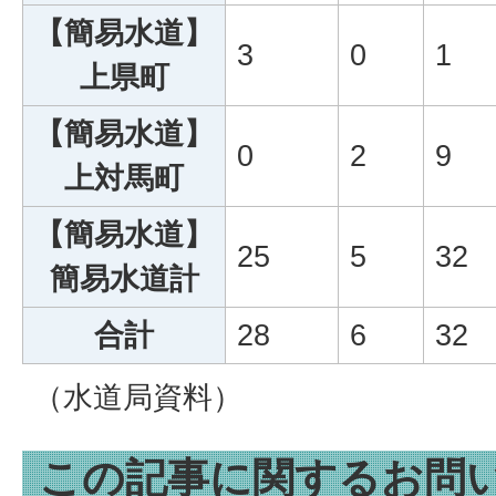
【簡易水道】
3
0
1
上県町
【簡易水道】
0
2
9
上対馬町
【簡易水道】
25
5
32
簡易水道計
合計
28
6
32
（水道局資料）
この記事に関するお問