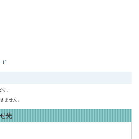
ード
です。
きません。
せ先