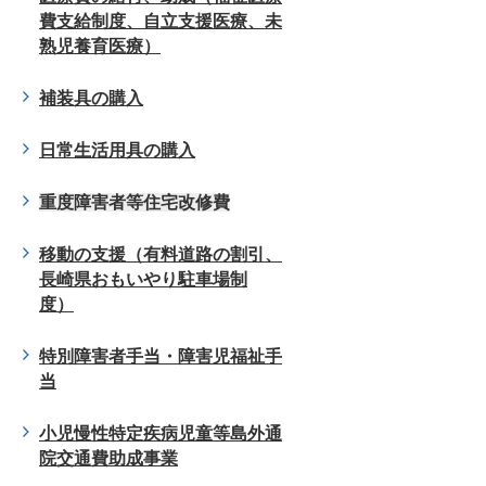
費支給制度、自立支援医療、未
熟児養育医療）
補装具の購入
日常生活用具の購入
重度障害者等住宅改修費
移動の支援（有料道路の割引、
長崎県おもいやり駐車場制
度）
特別障害者手当・障害児福祉手
当
小児慢性特定疾病児童等島外通
院交通費助成事業