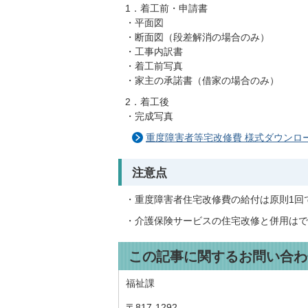
1．着工前・申請書
・平面図
・断面図（段差解消の場合のみ）
・工事内訳書
・着工前写真
・家主の承諾書（借家の場合のみ）
2．着工後
・完成写真
重度障害者等宅改修費 様式ダウンロ
注意点
・重度障害者住宅改修費の給付は原則1回
・介護保険サービスの住宅改修と併用はで
この記事に関するお問い合わ
福祉課
〒817-1292