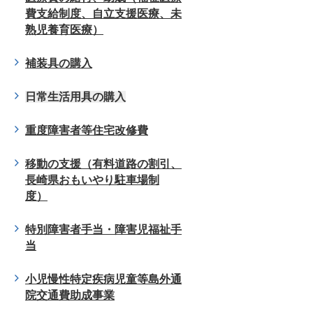
費支給制度、自立支援医療、未
熟児養育医療）
補装具の購入
日常生活用具の購入
重度障害者等住宅改修費
移動の支援（有料道路の割引、
長崎県おもいやり駐車場制
度）
特別障害者手当・障害児福祉手
当
小児慢性特定疾病児童等島外通
院交通費助成事業