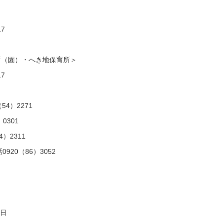
7
所（園）・へき地保育所＞
7
4）2271
0301
）2311
20（86）3052
0日