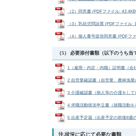
（2）同意書 (PDFファイル: 43.4KB
（3）乳幼児問診票 (PDFファイル: 11
（4）個人番号提供同意書 (PDFファイル
（5） 必要添付書類（以下のうち
1（雇用・内定・内職）証明書（会社員、
2 自営業確認書（自営業、農林漁業の場合
3 介護確認書（病人等の介護をしている場
4 求職活動状況申立書（就職活動をしてい
5 出産予定届（出産予定の前後8週の期間
注.状況に応じて必要な書類