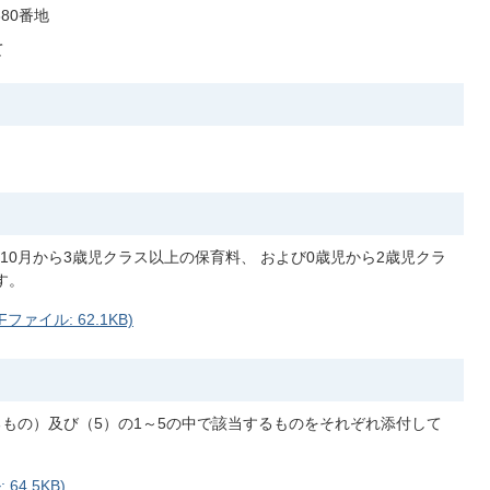
380番地
て
0月から3歳児クラス以上の保育料、 および0歳児から2歳児クラ
す。
ァイル: 62.1KB)
るもの）及び（5）の1～5の中で該当するものをそれぞれ添付して
4.5KB)