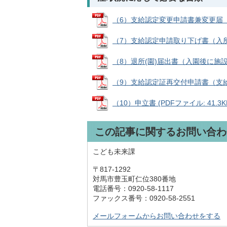
（6）支給認定変更申請書兼変更届（家庭
（7）支給認定申請取り下げ書（入所決
（8）退所(園)届出書（入園後に施設を退
（9）支給認定証再交付申請書（支給認定
（10）申立書 (PDFファイル: 41.3K
この記事に関するお問い合わ
こども未来課
〒817-1292
対馬市豊玉町仁位380番地
電話番号：0920-58-1117
ファックス番号：0920-58-2551
メールフォームからお問い合わせをする