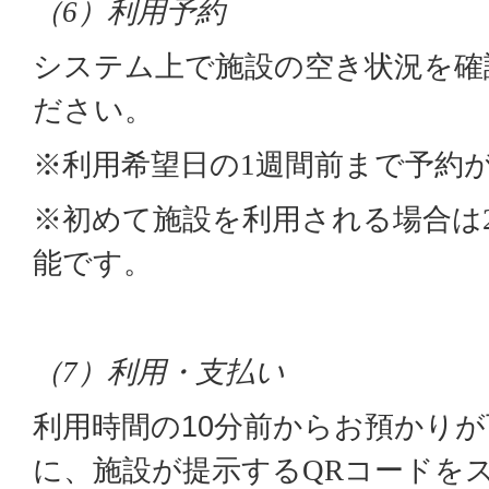
（
）利用予約
6
システム上で施設の空き状況を確
ださい。
※利用希望日の
週間前まで予約
1
※初めて施設を利用される場合は
能です。
（
）利用・支払い
7
利用時間の10分前からお預かり
に、施設が提示する
コードを
QR