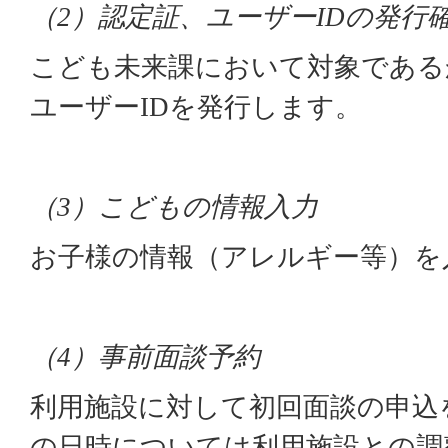
（
）認定証、ユーザー
の発行
2
ID
こども未来課において対象である
ユーザー
を発行します。
ID
（
）こどもの情報入力
3
お子様の情報（アレルギー等）を
（
）事前面談予約
4
利用施設に対して初回面談の申込
の日時については利用施設との調