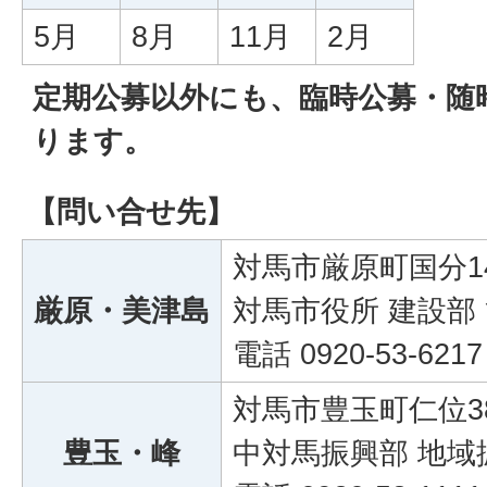
5月
8月
11月
2月
定期公募以外にも、臨時公募・随
ります。
【問い合せ先】
対馬市厳原町国分1
厳原・美津島
対馬市役所 建設部
電話 0920-53-6217
対馬市豊玉町仁位3
豊玉・峰
中対馬振興部 地域