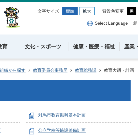
文字サイズ
背景色変更
Select Language
組
教育
文化・スポーツ
健康・医療・福祉
産業
組織から探す
教育委員会事務局
教育総務課
教育大綱・計画
対馬市教育振興基本計画
画
公立学校等施設整備計画