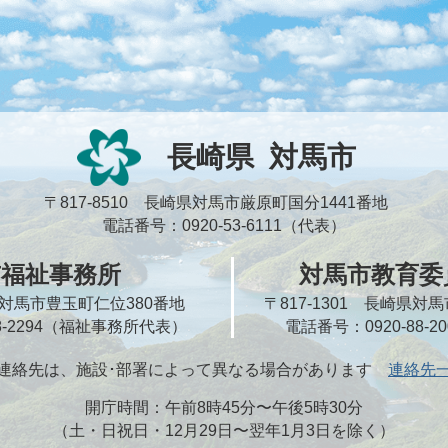
長崎県
対馬市
〒817-8510 長崎県対馬市厳原町国分1441番地
電話番号：0920-53-6111（代表）
市福祉事務所
対馬市教育委
崎県対馬市豊玉町仁位380番地
〒817-1301 長崎県
58-2294（福祉事務所代表）
電話番号：0920-88-
連絡先は、施設･部署によって異なる場合があります
連絡先
開庁時間：午前8時45分〜午後5時30分
（土・日祝日・12月29日〜翌年1月3日を除く）