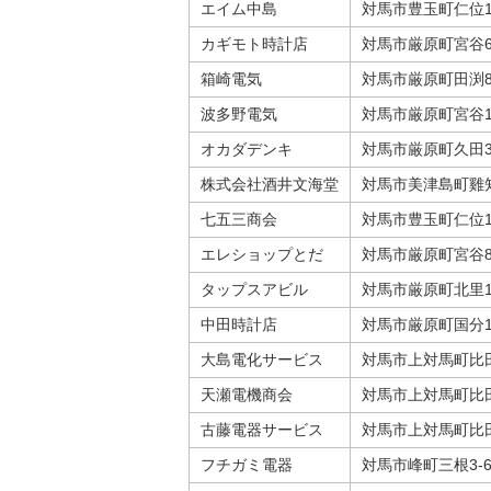
エイム中島
対馬市豊玉町仁位11
カギモト時計店
対馬市厳原町宮谷6
箱崎電気
対馬市厳原町田渕8
波多野電気
対馬市厳原町宮谷1
オカダデンキ
対馬市厳原町久田37
株式会社酒井文海堂
対馬市美津島町雞知乙
七五三商会
対馬市豊玉町仁位15
エレショップとだ
対馬市厳原町宮谷80
タップスアビル
対馬市厳原町北里10
中田時計店
対馬市厳原町国分1
大島電化サービス
対馬市上対馬町比田勝
天瀬電機商会
対馬市上対馬町比田勝
古藤電器サービス
対馬市上対馬町比田勝
フチガミ電器
対馬市峰町三根3-6