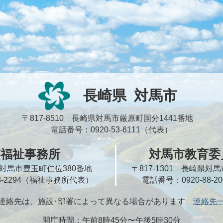
長崎県
対馬市
〒817-8510 長崎県対馬市厳原町国分1441番地
電話番号：0920-53-6111（代表）
市福祉事務所
対馬市教育委
崎県対馬市豊玉町仁位380番地
〒817-1301 長崎県
58-2294（福祉事務所代表）
電話番号：0920-88-
連絡先は、施設･部署によって異なる場合があります
連絡先
開庁時間：午前8時45分〜午後5時30分