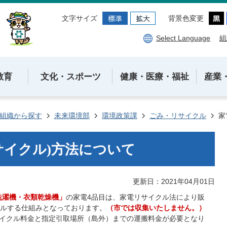
文字サイズ
背景色変更
Select Language
組
教育
文化・スポーツ
健康・医療・福祉
産業
組織から探す
未来環境部
環境政策課
ごみ・リサイクル
家
サイクル)方法について
更新日：2021年04月01日
洗濯機・衣類乾燥機」
の家電4品目は、家電リサイクル法により販
ルする仕組みとなっております。
（市では収集いたしません。）
イクル料金と指定引取場所（島外）までの運搬料金が必要となり