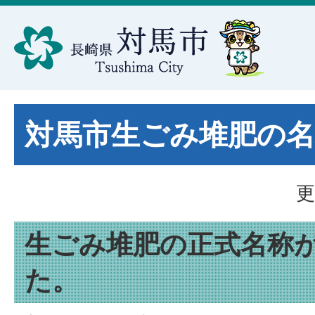
対馬市生ごみ堆肥の
更
生ごみ堆肥の正式名称
た。