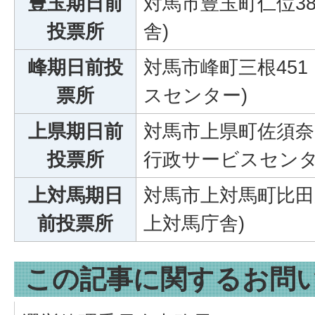
豊玉期日前
対馬市豊玉町仁位38
投票所
舎)
峰期日前投
対馬市峰町三根45
票所
スセンター)
上県期日前
対馬市上県町佐須奈甲
投票所
行政サービスセンタ
上対馬期日
対馬市上対馬町比田勝
前投票所
上対馬庁舎)
この記事に関するお問