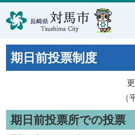
期日前投票制度
更
（平
期日前投票所での投票