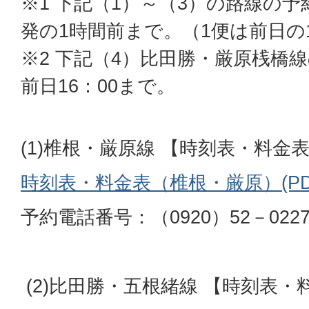
※1 下記（1）～（3）の路線の
発の1時間前まで。（1便は前日の1
※2 下記（4）比田勝・厳原桟橋
前日16：00まで。
(1)椎根・厳原線 【時刻表・料金
時刻表・料金表（椎根・厳原）(PDFフ
予約電話番号：（0920）52－02
(2)比田勝・五根緒線 【時刻表