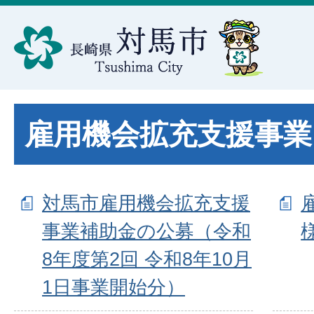
雇用機会拡充支援事業
対馬市雇用機会拡充支援
事業補助金の公募（令和
8年度第2回 令和8年10月
1日事業開始分）