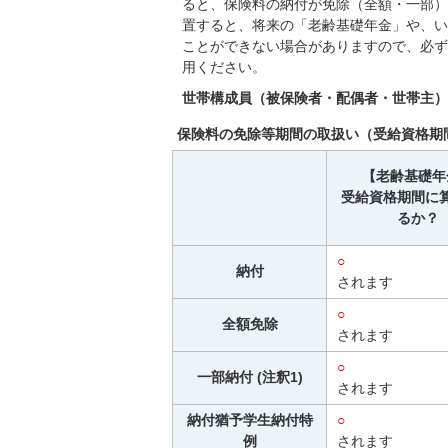
ると、保険料の納付が免除（全額・一部）
置すると、将来の「老齢基礎年金」や、い
ことができない場合がありますので、必ず
用ください。
世帯構成員（被保険者・配偶者・世帯主）
保険料の免除等期間の取扱い（受給資格期
【老齢基礎年
受給資格期間に
るか？
○
納付
されます
○
全額免除
されます
○
一部納付 (注釈1)
されます
納付猶予学生納付特
○
例
されます