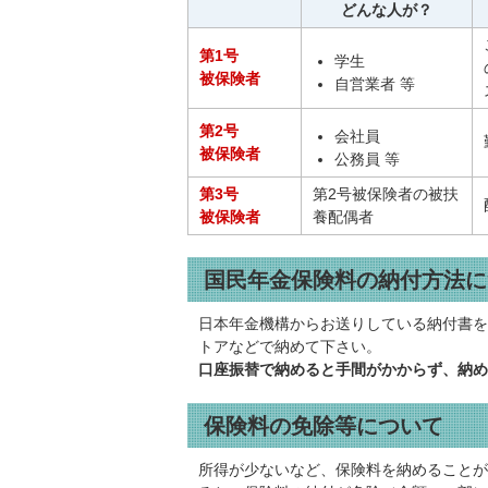
どんな人が？
第1号
学生
被保険者
自営業者 等
第2号
会社員
被保険者
公務員 等
第3号
第2号被保険者の被扶
被保険者
養配偶者
国民年金保険料の納付方法に
日本年金機構からお送りしている納付書を
トアなどで納めて下さい。
口座振替で納めると手間がかからず、納め
保険料の免除等について
所得が少ないなど、保険料を納めることが