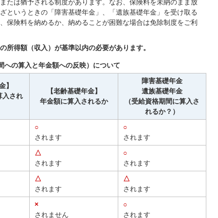
または猶予される制度があります。なお、保険料を未納のまま放
ざというときの「障害基礎年金」、「遺族基礎年金」を受け取る
、保険料を納めるか、納めることが困難な場合は免除制度をご利
の所得額（収入）が基準以内の必要があります。
間への算入と年金額への反映）について
障害基礎年金
金】
【老齢基礎年金】
遺族基礎年金
算入され
年金額に算入されるか
（受給資格期間に算入さ
れるか？）
○
○
されます
されます
△
○
されます
されます
△
△
されます
されます
×
○
されません
されます