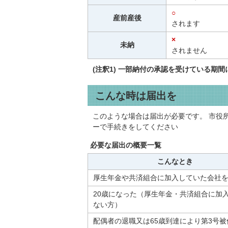
○
産前産後
されます
×
未納
されません
(注釈1) 一部納付の承認を受けている
こんな時は届出を
このような場合は届出が必要です。 市役
ーで手続きをしてください
必要な届出の概要一覧
こんなとき
厚生年金や共済組合に加入していた会社
20歳になった（厚生年金・共済組合に加
ない方）
配偶者の退職又は65歳到達により第3号被