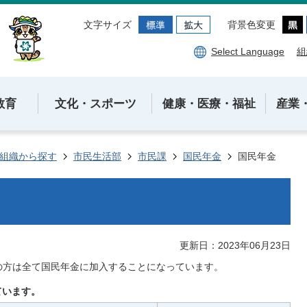
文字サイズ
背景色変更
Select Language
組
教育
文化・スポーツ
健康・医療・福祉
産業
組織から探す
市民生活部
市民課
国民年金
国民年金
更新日：2023年06月23日
満の方は全て国民年金に加入することになっています。
ています。