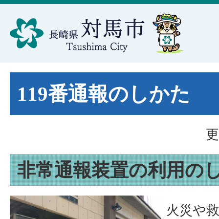
119番通報のしかた
更
非常通報装置の利用の
火災や