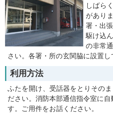
しばら
があり
署・出
駆け込
の非常
さい。各署・所の玄関脇に設置し
利用方法
ふたを開け、受話器をとりそのま
ださい。消防本部通信指令室に自
す。ご用件をお話ください。