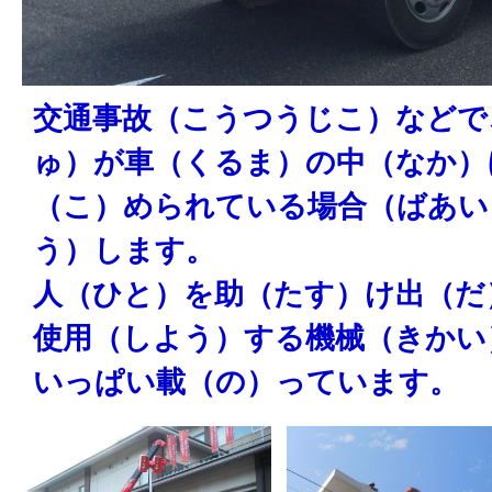
交通事故（こうつうじこ）などで
ゅ）が車（くるま）の中（なか）
（こ）められている場合（ばあい
う）します。
人（ひと）を助（たす）け出（だ
使用（しよう）する機械（きかい
いっぱい載（の）っています。