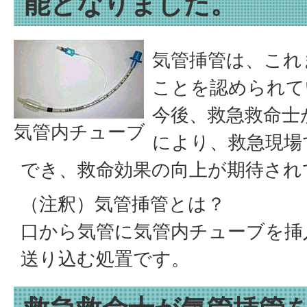
能となりました。
気管挿管は、これ
ことを認められて
今後、救急救命士
気管内チューブ
により、救急現場
でき、救命効果の向上が期待され
（注釈）気管挿管とは？
口から気管に気管内チューブを挿
送り込む処置です。