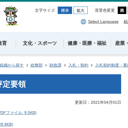
文字サイズ
背景色変更
Select Language
組
教育
文化・スポーツ
健康・医療・福祉
産業
組織から探す
総務部
財政課
入札・契約
入札契約制度・要
評定要領
更新日：2021年04月01日
ファイル: 9.5KB)
.9KB)