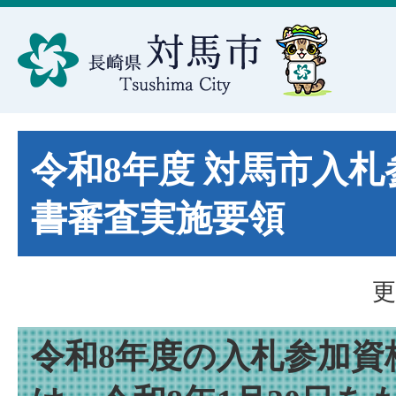
令和8年度 対馬市入
書審査実施要領
更
令和8年度の入札参加資