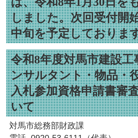
は、令和8年1月30日を
しました。次回受付開始
中旬を予定しておりま
令和8年度対馬市建設工
ンサルタント・物品・
入札参加資格申請書審
いて
対馬市総務部財政課
電話. 0920-53-6111（代表）