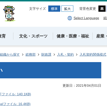
文字サイズ
背景色変更
Select Language
組
教育
文化・スポーツ
健康・医療・福祉
産業
組織から探す
総務部
財政課
入札・契約
入札契約関係様式
い
更新日：2021年04月01日
ァイル: 140.1KB)
ファイル: 16.4KB)