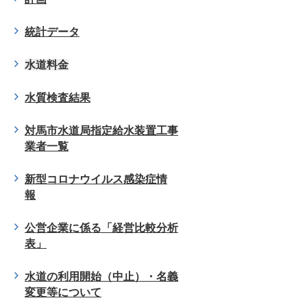
統計データ
水道料金
水質検査結果
対馬市水道局指定給水装置工事
業者一覧
新型コロナウイルス感染症情
報
公営企業に係る「経営比較分析
表」
水道の利用開始（中止）・名義
変更等について