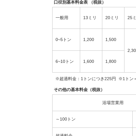
口径別基本料金表 （税抜）
一般用
13ミリ
20ミリ
25
0~5トン
1,200
1,500
2,3
6~10トン
1,600
1,800
※超過料金：1トンにつき225円 ※1トン
その他の基本料金（税抜）
浴場営業用
～100トン
超過料金