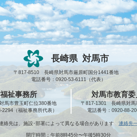
長崎県
対馬市
〒817-8510 長崎県対馬市厳原町国分1441番地
電話番号：0920-53-6111（代表）
市福祉事務所
対馬市教育委
崎県対馬市豊玉町仁位380番地
〒817-1301 長崎県
58-2294（福祉事務所代表）
電話番号：0920-88-
連絡先は、施設･部署によって異なる場合があります
連絡先
開庁時間：午前8時45分〜午後5時30分