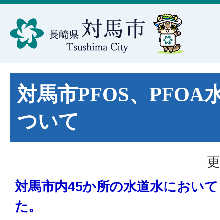
対馬市PFOS、PFO
ついて
更
対馬市内45か所の水道水におい
た。