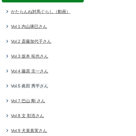
かたらんね対馬ぐらし（動画）
Vol.1 内山琢巳さん
Vol.2 斎藤加代子さん
Vol.3 坂本 拓也さん
Vol.4 藤原 圭一さん
Vol.5 眞田 秀平さん
Vol.7 巴山 剛 さん
Vol.8 文 彰浩さん
Vol.9 犬束真実さん