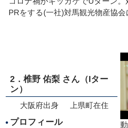
コロナ禍がキッカケでUターン。
PRをする(一社)対馬観光物産協
2．椎野 佑梨 さん（Iター
ン）
大阪府出身 上県町在住
プロフィール
動