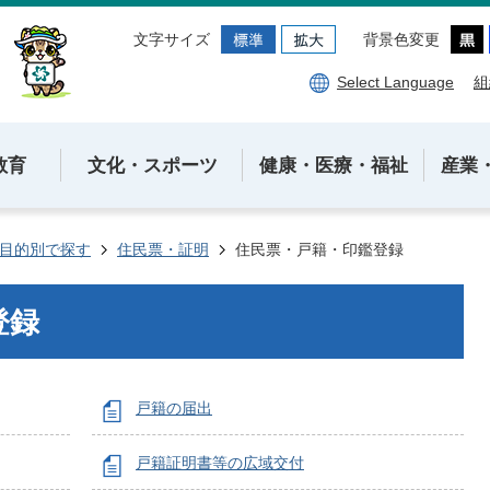
文字サイズ
背景色変更
Select Language
組
教育
文化・スポーツ
健康・医療・福祉
産業
目的別で探す
住民票・証明
住民票・戸籍・印鑑登録
登録
戸籍の届出
戸籍証明書等の広域交付