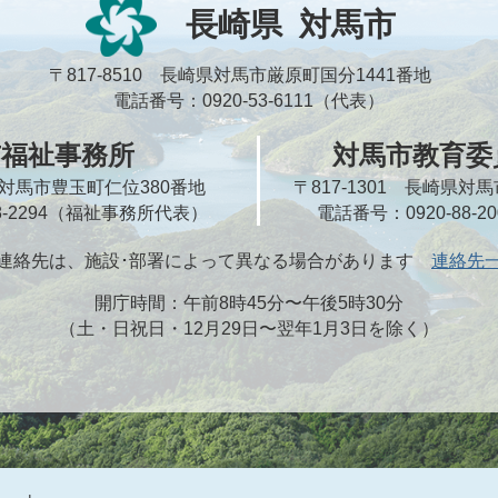
長崎県
対馬市
〒817-8510 長崎県対馬市厳原町国分1441番地
電話番号：0920-53-6111（代表）
市福祉事務所
対馬市教育委
崎県対馬市豊玉町仁位380番地
〒817-1301 長崎県
58-2294（福祉事務所代表）
電話番号：0920-88-
連絡先は、施設･部署によって異なる場合があります
連絡先
開庁時間：午前8時45分〜午後5時30分
（土・日祝日・12月29日〜翌年1月3日を除く）