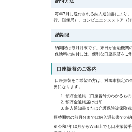
納付方法
毎年7月に送付される納入通知書により、
行、郵便局）、コンビニエンスストア（詳
納期限
納期限は毎月月末です。末日が金融機関
保険料の納付には、便利な口座振替をご
口座振替のご案内
口座振替をご希望の方は、対馬市指定の
要になります。
預貯金通帳（口座番号のわかるもの
預貯金通帳届け出印
納入通知書または介護保険被保険者
振替開始の前月分までは納入通知書での納
※令和7年10月からWEB上でも口座振