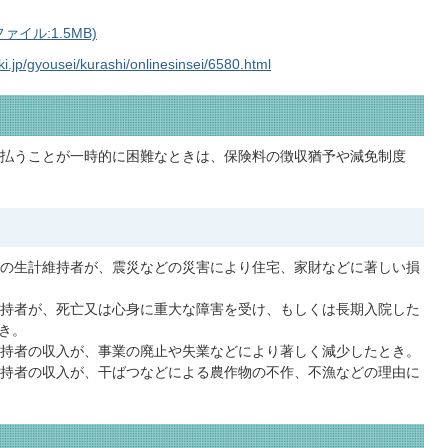
イル:1.5MB)
i.jp/gyousei/kurashi/onlinesinsei/6580.html
支払うことが一時的に困難なときは、保険料の徴収猶予や減免制度
帯の生計維持者が、震災などの災害により住宅、家財などに著しい損
維持者が、死亡又は心身に重大な障害を受け、もしくは長期入院した
き。
維持者の収入が、事業の廃止や失業などにより著しく減少したとき。
維持者の収入が、干ばつなどによる農作物の不作、不漁などの理由に