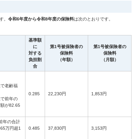
す。
令和6年度から令和8年度の保険料
は次のとおりです。
基準額
に
第1号被保険者の
第1号被保険者の
対する
保険料
保険料
負担割
（年額）
（月額）
合
税で老齢福
0.285
22,230円
1,853円
税で前年の
が82.65
前年の合計
65万円超1
0.485
37,830円
3,153円