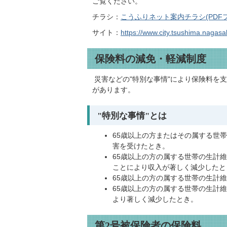
ご覧ください。
チラシ：
こうふりネット案内チラシ(PDFファ
サイト：
https://www.city.tsushima.nagasak
保険料の減免・軽減制度
災害などの"特別な事情"により保険料を
があります。
"特別な事情"とは
65歳以上の方またはその属する世
害を受けたとき。
65歳以上の方の属する世帯の生計
ことにより収入が著しく減少したと
65歳以上の方の属する世帯の生計
65歳以上の方の属する世帯の生計
より著しく減少したとき。
第2号被保険者の保険料