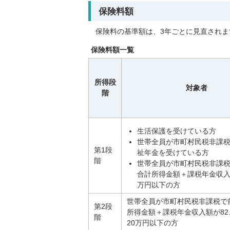
保険料額
保険料の基準額は、3年ごとに見直されま
保険料額一覧
所得段
対象者
階
生活保護を受けている方
世帯全員が市町村民税非課
第1段
祉年金を受けている方
階
世帯全員が市町村民税非課
合計所得金額＋課税年金収入額
万円以下の方
世帯全員が市町村民税非課税で
第2段
所得金額＋課税年金収入額が82.
階
20万円以下の方