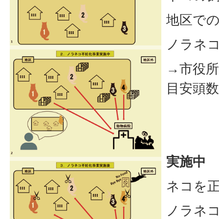
地区で
ノラネ
→市役
目安頭
実施中
ネコを
ノラネ