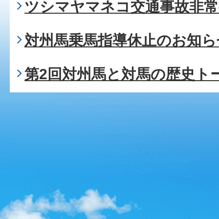
ツシマヤマネコ交通事故非常
対州馬乗馬指導休止のお知ら
第2回対州馬と対馬の歴史ト