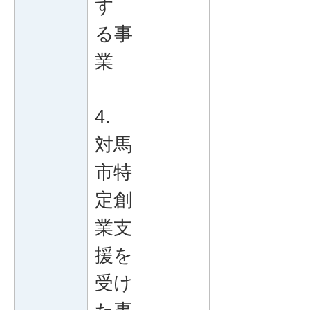
す
る事
業
4.
対馬
市特
定創
業支
援を
受け