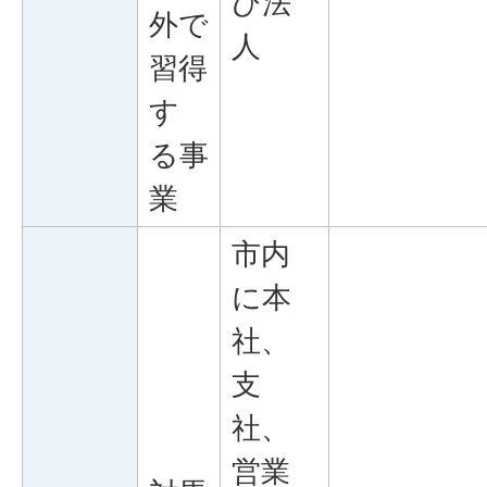
び法
外で
人
習得
す
る事
業
市内
に本
社、
支
社、
営業