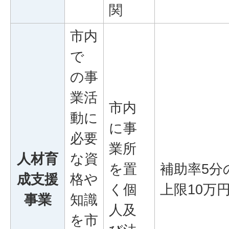
関
市内
で
の事
業活
市内
動に
に事
必要
業所
人材育
な資
を置
補助率5分
成支援
格や
く個
上限10万
事業
知識
人及
を市