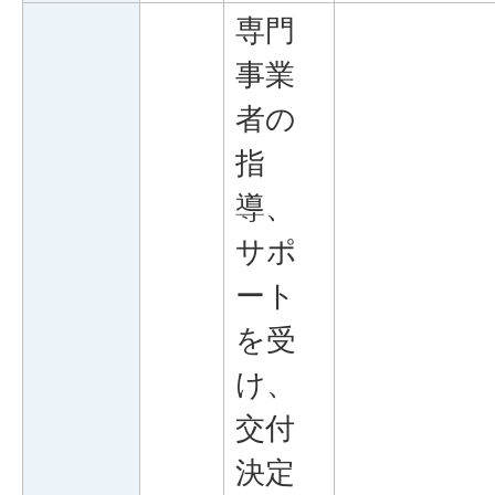
専門
事業
者の
指
導、
サポ
ート
を受
け、
交付
決定