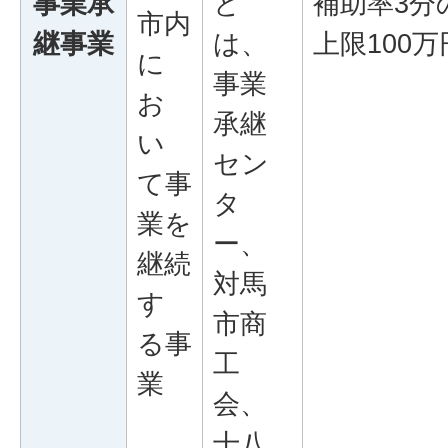
事業承
と
補助率3分
市内
継事業
は、
上限100万
に
事業
お
承継
い
セン
て事
タ
業を
ー、
継続
対馬
す
市商
る事
工
業
会、
十八