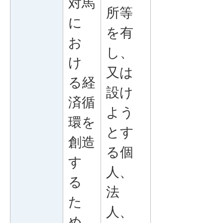
対馬
所等
に
を有
お
し、
け
又は
る経
設け
済循
よう
環を
とす
創造
る個
す
人、
る
法
た
人、
め、