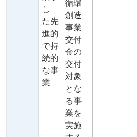
循環
し
創造
た先
事業
進的
交付
で持
金の
続的
交付
な事
対象
業
とな
る事
業を
実施