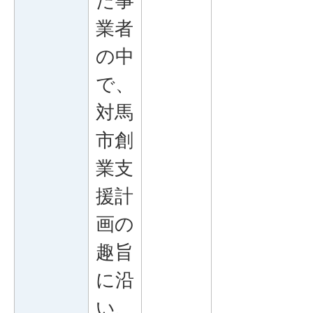
た事
業者
の中
で、
対馬
市創
業支
援計
画の
趣旨
に沿
い、