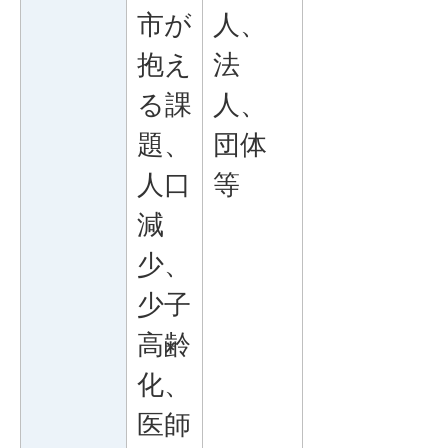
市が
人、
抱え
法
る課
人、
題、
団体
人口
等
減
少、
少子
高齢
化、
医師