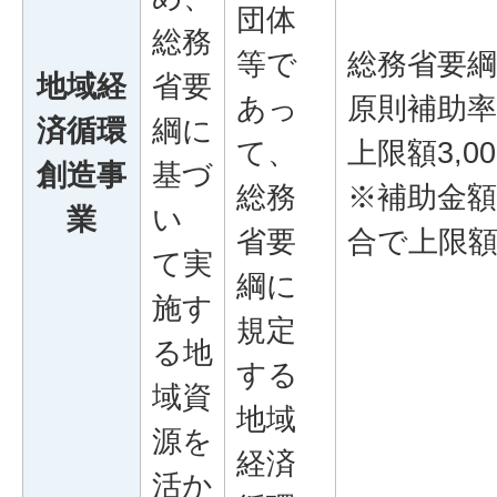
団体
総務
等で
総務省要
地域経
省要
あっ
原則補助率
済循環
綱に
て、
上限額3,0
創造事
基づ
総務
※補助金
業
い
省要
合で上限
て実
綱に
施す
規定
る地
する
域資
地域
源を
経済
活か