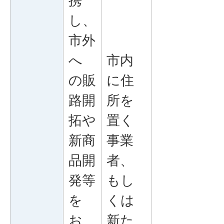
携
し、
市外
へ
市内
の販
に住
路開
所を
拓や
置く
新商
事業
品開
者、
発等
もし
を
くは
お
新た