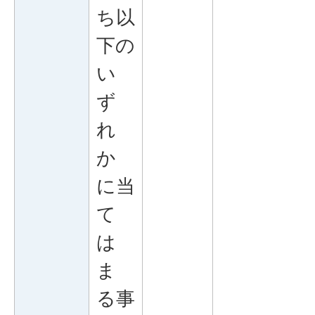
ち以
下の
い
ず
れ
か
に当
て
は
ま
る事