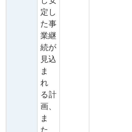
し安
定し
た事
業継
続が
見込
ま
れ
る計
画、
ま
た