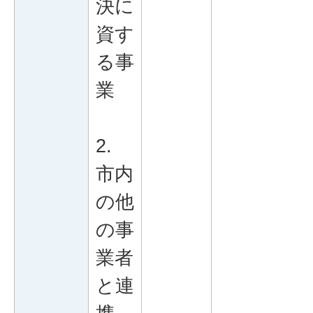
決に
資す
る事
業
2.
市内
の他
の事
業者
と連