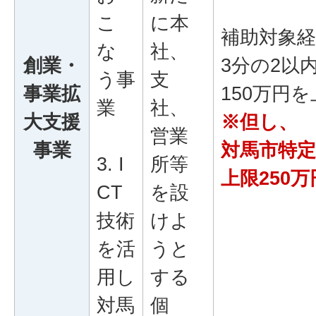
こ
に本
補助対象
な
社、
創業・
3分の2以
う事
支
事業拡
150万円
業
社、
大支援
※但し、
営業
事業
対馬市特定
3. I
所等
上限250万
CT
を設
技術
けよ
を活
うと
用し
する
対馬
個