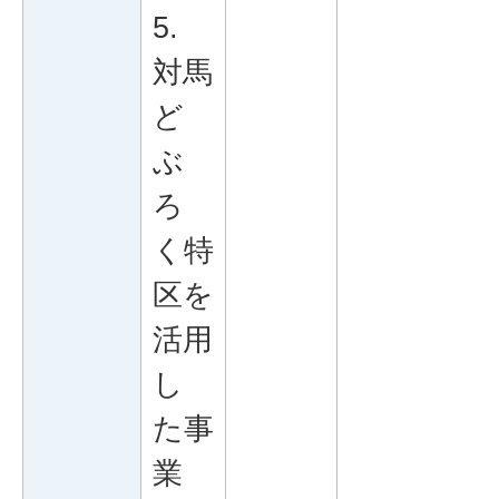
5.
対馬
ど
ぶ
ろ
く特
区を
活用
し
た事
業