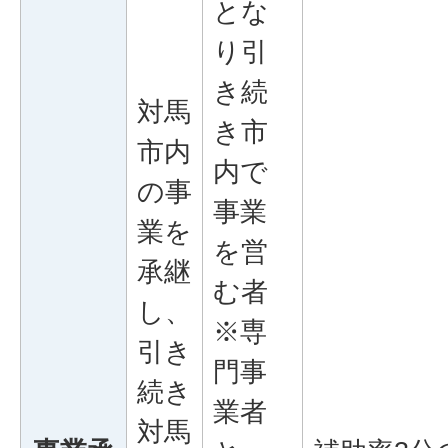
とな
り引
き続
対馬
き市
市内
内で
の事
事業
業を
を営
承継
む者
し、
※専
引き
門事
続き
業者
対馬