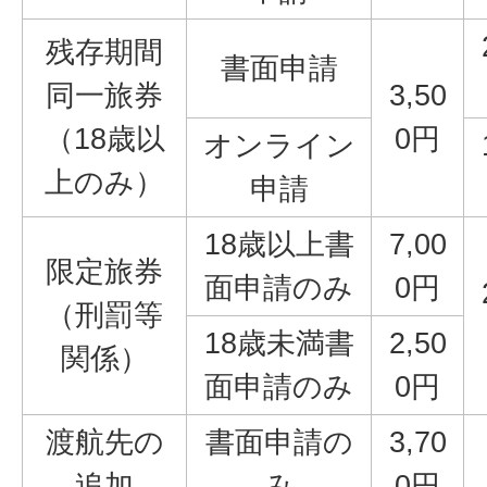
残存期間
書面申請
同一旅券
3,50
（18歳以
0円
オンライン
上のみ）
申請
18歳以上書
7,00
限定旅券
面申請のみ
0円
（刑罰等
18歳未満書
2,50
関係）
面申請のみ
0円
渡航先の
書面申請の
3,70
追加
み
0円