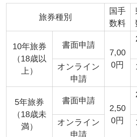
国手
旅券種別
数料
書面申請
10年旅券
7,00
（18歳以
0円
オンライン
上）
申請
書面申請
5年旅券
2,50
（18歳未
0円
オンライン
満）
申請