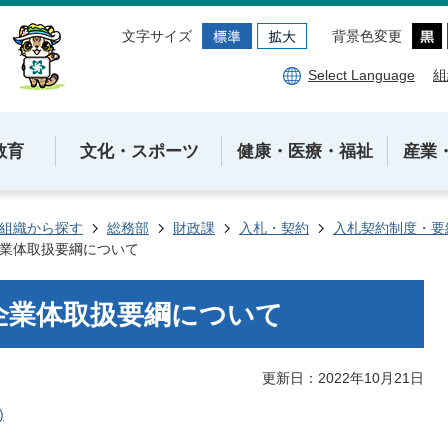
文字サイズ
背景色変更
Select Language
組
教育
文化・スポーツ
健康・医療・福祉
産業
組織から探す
総務部
財政課
入札・契約
入札契約制度・要
業体取扱要綱について
企業体取扱要綱について
更新日：2022年10月21日
)