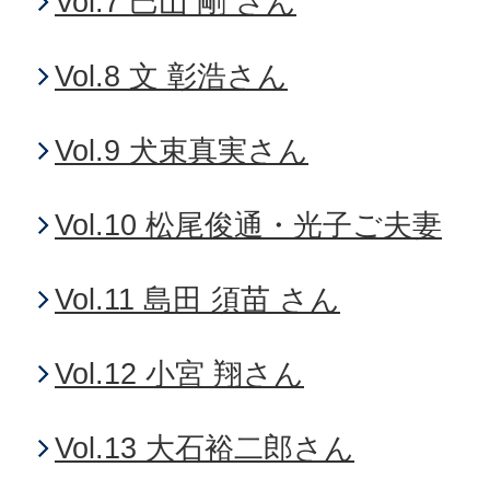
Vol.7 巴山 剛 さん
Vol.8 文 彰浩さん
Vol.9 犬束真実さん
Vol.10 松尾俊通・光子ご夫妻
Vol.11 島田 須苗 さん
Vol.12 小宮 翔さん
Vol.13 大石裕二郎さん