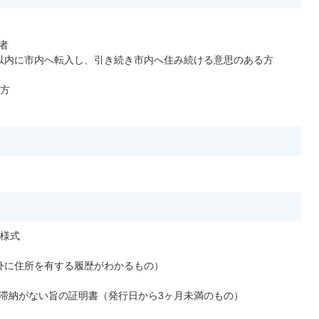
者
以内に市内へ転入し、引き続き市内へ住み続ける意思のある方
の方
様式
外に住所を有する履歴がわかるもの）
滞納がない旨の証明書（発行日から3ヶ月未満のもの）