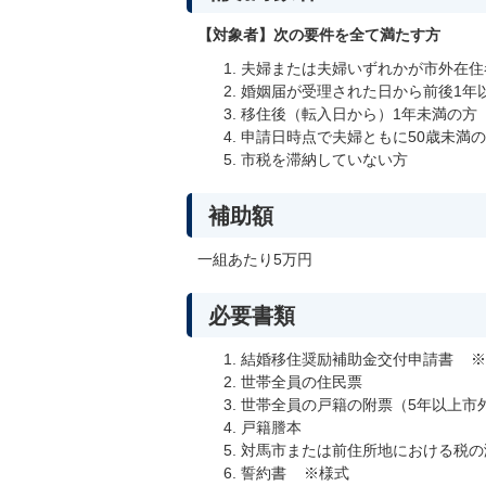
【対象者】次の要件を全て満たす方
夫婦または夫婦いずれかが市外在住
婚姻届が受理された日から前後1年
移住後（転入日から）1年未満の方
申請日時点で夫婦ともに50歳未満
市税を滞納していない方
補助額
一組あたり5万円
必要書類
結婚移住奨励補助金交付申請書 ※
世帯全員の住民票
世帯全員の戸籍の附票（5年以上市
戸籍謄本
対馬市または前住所地における税の
誓約書 ※様式