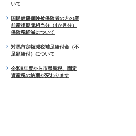
いて
国民健康保険被保険者の方の産
前産後期間相当分（4か月分）
保険税軽減について
対馬市定額減税補足給付金（不
足額給付）について
令和8年度から市県民税、固定
資産税の納期が変わります