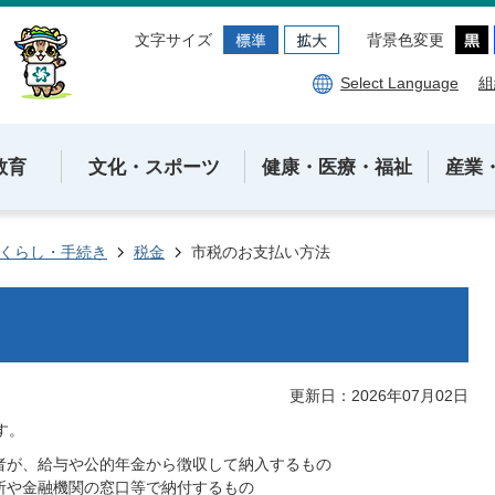
文字サイズ
背景色変更
Select Language
組
教育
文化・スポーツ
健康・医療・福祉
産業
くらし・手続き
税金
市税のお支払い方法
更新日：2026年07月02日
す。
払者が、給与や公的年金から徴収して納入するもの
役所や金融機関の窓口等で納付するもの