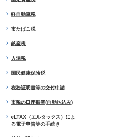
軽自動車税
市たばこ税
鉱産税
入湯税
国民健康保険税
税務証明書等の交付申請
市税の口座振替(自動払込み)
eLTAX（エルタックス）によ
る電子申告等の手続き