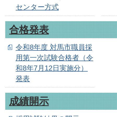
センター方式
合格発表
令和8年度 対馬市職員採
用第一次試験合格者（令
和8年7月12日実施分）
発表
成績開示