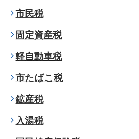
市民税
固定資産税
軽自動車税
市たばこ税
鉱産税
入湯税