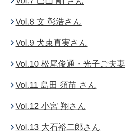
Vol.7 巴山 剛 さん
Vol.8 文 彰浩さん
Vol.9 犬束真実さん
Vol.10 松尾俊通・光子ご夫妻
Vol.11 島田 須苗 さん
Vol.12 小宮 翔さん
Vol.13 大石裕二郎さん