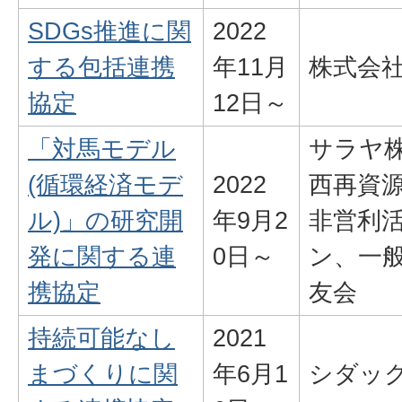
SDGs推進に関
2022
する包括連携
年11月
株式会
協定
12日～
「対馬モデル
サラヤ
(循環経済モデ
2022
西再資
ル)」の研究開
年9月2
非営利
発に関する連
0日～
ン、一
携協定
友会
持続可能なし
2021
まづくりに関
年6月1
シダッ