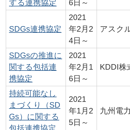
する連携協定
6日～
2021
SDGs連携協定
年2月2
アスク
4日～
SDGsの推進に
2021
関する包括連
年2月1
KDDI
携協定
6日～
持続可能なし
2021
まづくり（SD
年1月2
九州電
Gs）に関する
5日～
包括連携協定