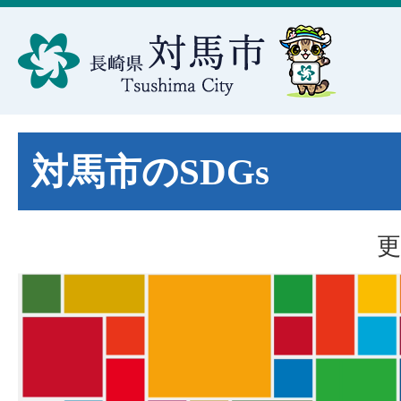
対馬市のSDGs
更